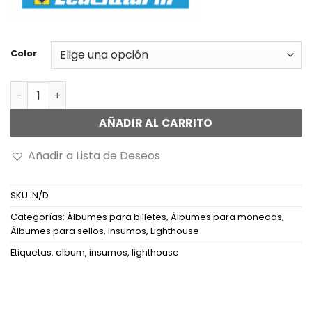
Color
Álbum Optima Classic c/estuche s/hojas cantidad
AÑADIR AL CARRITO
Añadir a Lista de Deseos
SKU:
N/D
Categorías:
Álbumes para billetes
,
Álbumes para monedas
,
Álbumes para sellos
,
Insumos
,
Lighthouse
Etiquetas:
album
,
insumos
,
lighthouse