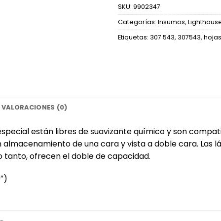
SKU:
9902347
Categorías:
Insumos
,
Lighthous
Etiquetas:
307 543
,
307543
,
hoja
VALORACIONES (0)
especial están libres de suavizante químico y son compati
on almacenamiento de una cara y vista a doble cara. Las
 tanto, ofrecen el doble de capacidad. ‎
)‎