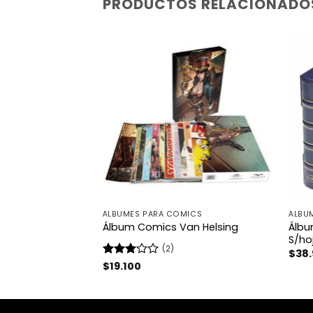
PRODUCTOS RELACIONADO
TES
ÁLBUMES PARA COMICS
ÁLBUM
assic Gigant –
Álbu
Álbum Comics Van Helsing
as
S/ho
(2)
Rango
00
$
38
de
Valorado
$
19.100
precios:
con
3
desde
de 5
$55.900
hasta
$61.900