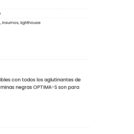
e
s
,
insumos
,
lighthouse
bles con todos los aglutinantes de
 láminas negras OPTIMA-S son para