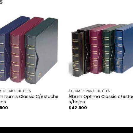
S
ES PARA BILLETES
ÁLBUMES PARA BILLETES
m Numis Classic C/estuche
Álbum Optima Classic c/est
jas
s/hojas
.900
$
42.900