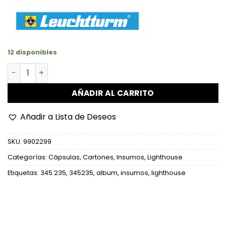
12 disponibles
Caja de almacenaje para quadrum o cartones de 50 x 5
AÑADIR AL CARRITO
Añadir a Lista de Deseos
SKU:
9902299
Categorías:
Cápsulas
,
Cartones
,
Insumos
,
Lighthouse
Etiquetas:
345 235
,
345235
,
album
,
insumos
,
lighthouse