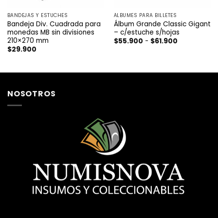
BANDEJAS Y ESTUCHES
ÁLBUMES PARA BILLETES
Bandeja Div. Cuadrada para
Álbum Grande Classic Gigant
monedas MB sin divisiones
– c/estuche s/hojas
210×270 mm
Rango
$
55.900
-
$
61.900
de
$
29.900
precios:
desde
$55.900
hasta
$61.900
NOSOTROS