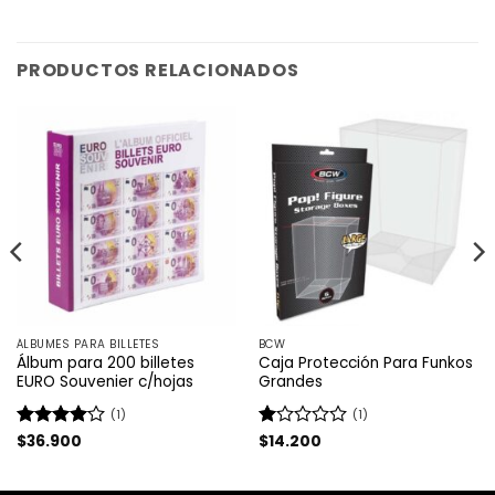
PRODUCTOS RELACIONADOS
ÁLBUMES PARA BILLETES
BCW
Álbum para 200 billetes
Caja Protección Para Funkos
EURO Souvenier c/hojas
Grandes
(1)
(1)
Valorado
$
36.900
Valorado
$
14.200
con
4
de
con
5
1
de