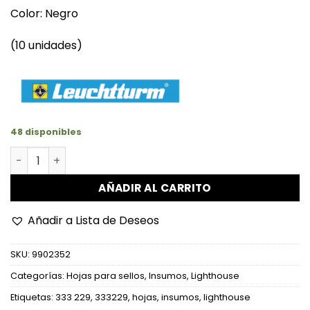
Color: Negro
(10 unidades)
48 disponibles
Hojas de 5 divisiones optima con fondo negro cantidad
AÑADIR AL CARRITO
Añadir a Lista de Deseos
SKU:
9902352
Categorías:
Hojas para sellos
,
Insumos
,
Lighthouse
Etiquetas:
333 229
,
333229
,
hojas
,
insumos
,
lighthouse