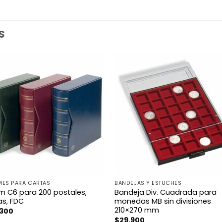
S
MES PARA CARTAS
BANDEJAS Y ESTUCHES
m C6 para 200 postales,
Bandeja Div. Cuadrada para
as, FDC
monedas MB sin divisiones
210×270 mm
.300
$
29.900