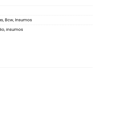
as
,
Bcw
,
Insumos
lio
,
insumos