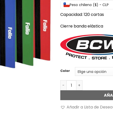
Peso chileno ($) - CLP
Capacidad: 120 cartas
Cierre banda elástica
Color
Álbum folio s/estuche c/ho
AÑA
Añadir a Lista de Deseo