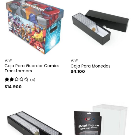
5
BCW
BCW
Caja Para Guardar Comics
Caja Para Monedas
Transformers
$
4.100
(4)
Valorado
$
14.900
con
2
de
5