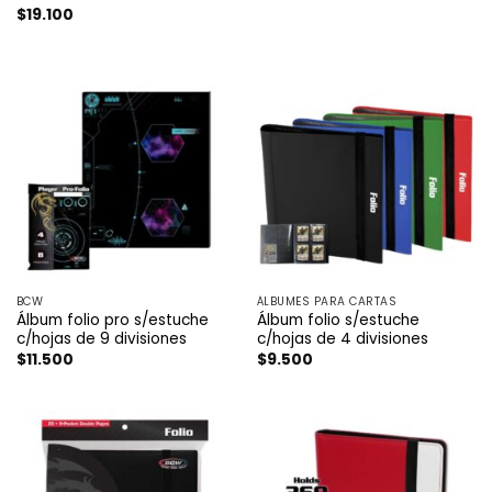
Valorado
$
19.100
con
3
de 5
BCW
ÁLBUMES PARA CARTAS
Álbum folio pro s/estuche
Álbum folio s/estuche
c/hojas de 9 divisiones
c/hojas de 4 divisiones
$
11.500
$
9.500