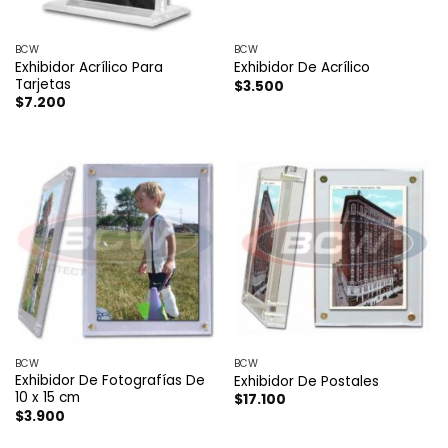
BCW
BCW
Exhibidor Acrílico Para
Exhibidor De Acrílico
Tarjetas
$
3.500
$
7.200
BCW
BCW
Exhibidor De Fotografías De
Exhibidor De Postales
10 x 15 cm
$
17.100
$
3.900