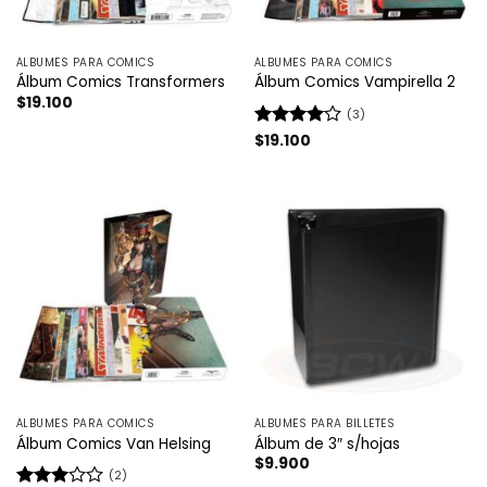
ÁLBUMES PARA COMICS
ÁLBUMES PARA COMICS
Álbum Comics Transformers
Álbum Comics Vampirella 2
$
19.100
(3)
Valorado
$
19.100
con
4
de
5
ÁLBUMES PARA COMICS
ÁLBUMES PARA BILLETES
Álbum Comics Van Helsing
Álbum de 3″ s/hojas
$
9.900
(2)