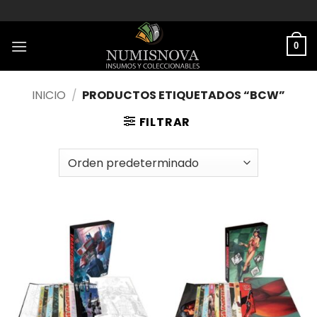
Saltar
al
contenido
0
INICIO
/
PRODUCTOS ETIQUETADOS “BCW”
FILTRAR