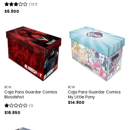
(727)
Valorado
$
6.900
con
2.97
de 5
BCW
BCW
Caja Para Guardar Comics
Caja Para Guardar Comics
Bloodshot
My Little Pony
$
14.900
(1)
Valorado
$
16.650
con
1
de