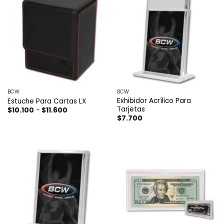
BCW
BCW
Exhibidor Acrílico Para
Estuche Para Cartas LX
Tarjetas
Rango
$
10.100
-
$
11.600
de
$
7.700
precios:
desde
$10.100
hasta
$11.600