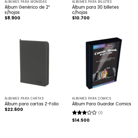
ÁLBUMES PARA MONEDAS
ÁLBUMES PARA BILLETES
Álbum Genérico de 2″
Álbum para 30 billetes
s/hojas
c/hojas
$
8.900
$
10.700
ÁLBUMES PARA CARTAS
ÁLBUMES PARA COMICS
Álbum para cartas Z-Folio
Álbum Para Guardar Comics
$
22.600
(1)
Valorado
$
14.500
con
3
de 5