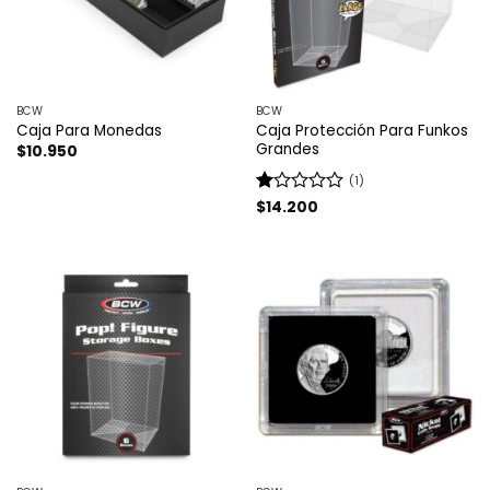
BCW
BCW
Caja Protección Para Funkos
Caja Para Monedas
Grandes
$
10.950
(1)
Valorado
$
14.200
con
1
de
5