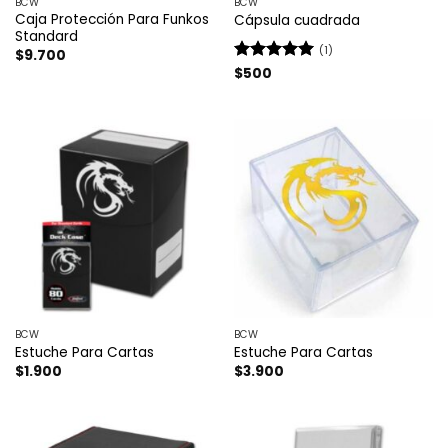
BCW
BCW
Caja Protección Para Funkos
Cápsula cuadrada
Standard
(1)
$
9.700
Valorado
$
500
con
5
de 5
BCW
BCW
Estuche Para Cartas
Estuche Para Cartas
$
1.900
$
3.900