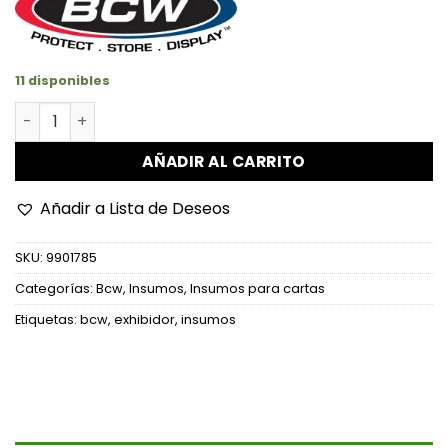
11 disponibles
Exhibidor Acrílico Para Tarjetas cantidad
AÑADIR AL CARRITO
Añadir a Lista de Deseos
SKU:
9901785
Categorías:
Bcw
,
Insumos
,
Insumos para cartas
Etiquetas:
bcw
,
exhibidor
,
insumos