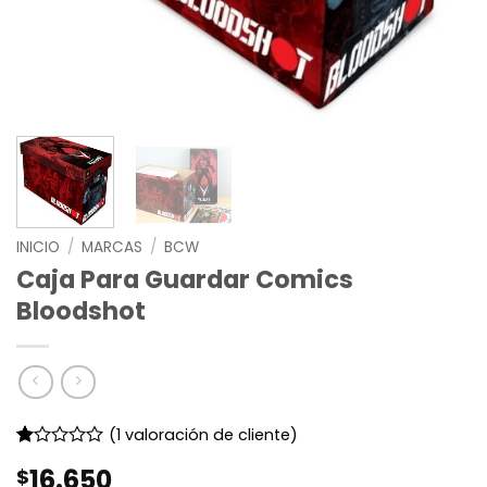
INICIO
/
MARCAS
/
BCW
Caja Para Guardar Comics
Bloodshot
(
1
valoración de cliente)
Valorado
1
16.650
$
con