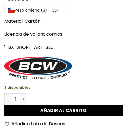
1
de
Peso chileno ($) - CLP
5
en
base
Material: Cartón
a
valoración
Licencia de valiant comics
de
un
cliente
1-BX-SHORT-ART-BLD
3 disponibles
Caja Para Guardar Comics Bloodshot cantidad
AÑADIR AL CARRITO
Añadir a Lista de Deseos