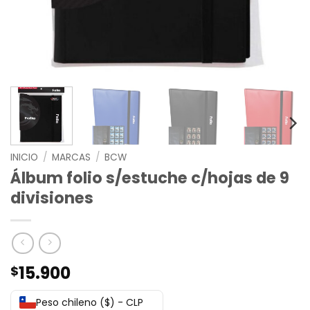
INICIO
/
MARCAS
/
BCW
Álbum folio s/estuche c/hojas de 9
divisiones
15.900
$
Peso chileno ($) - CLP