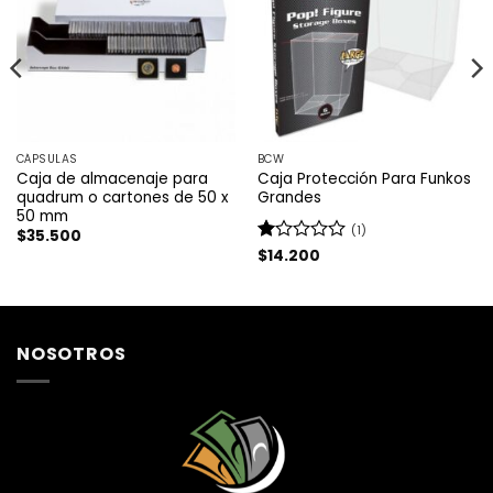
CÁPSULAS
BCW
Caja de almacenaje para
Caja Protección Para Funkos
quadrum o cartones de 50 x
Grandes
50 mm
(1)
$
35.500
Valorado
$
14.200
con
1
de
5
NOSOTROS