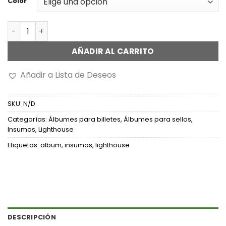
Color
Álbum Vario F c/estuche s/hojas cantidad
AÑADIR AL CARRITO
Añadir a Lista de Deseos
SKU:
N/D
Categorías:
Álbumes para billetes
,
Álbumes para sellos
,
Insumos
,
Lighthouse
Etiquetas:
album
,
insumos
,
lighthouse
DESCRIPCIÓN