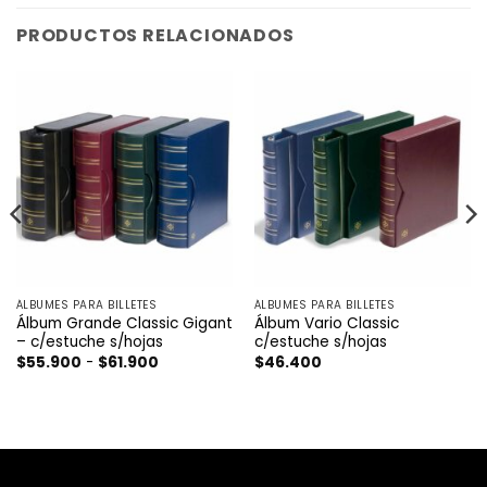
PRODUCTOS RELACIONADOS
ÁLBUMES PARA BILLETES
ÁLBUMES PARA BILLETES
Álbum Grande Classic Gigant
Álbum Vario Classic
– c/estuche s/hojas
c/estuche s/hojas
Rango
$
55.900
-
$
61.900
$
46.400
de
precios:
desde
$55.900
hasta
$61.900