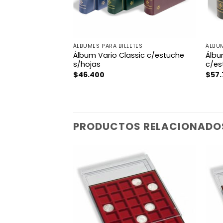
ÁLBUMES PARA BILLETES
ÁLBUM
Álbum Vario Classic c/estuche
Álbu
s/hojas
c/es
$
46.400
$
57
PRODUCTOS RELACIONADO