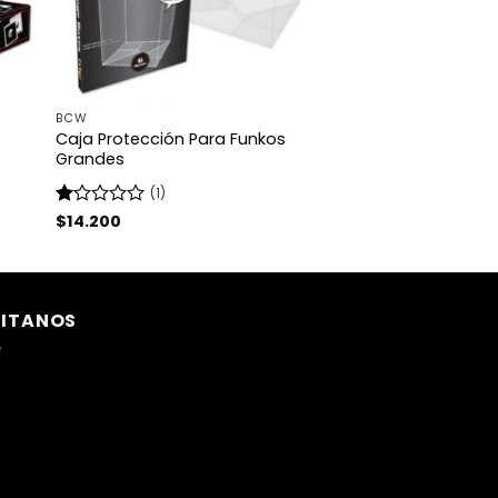
BCW
Caja Protección Para Funkos
Grandes
(1)
Valorado
$
14.200
con
1
de
5
SITANOS