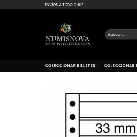
Saltar
ENVÍOS A TODO CHILE
al
contenido
Buscar
por:
COLECCIONAR BILLETES
COLECCIONAR 