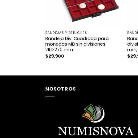
BANDEJAS Y ESTUCHES
BAND
Bandeja Div. Cuadrada para
Band
monedas MB sin divisiones
divi
210×270 mm
mm, 
$
29.900
$
29
NOSOTROS