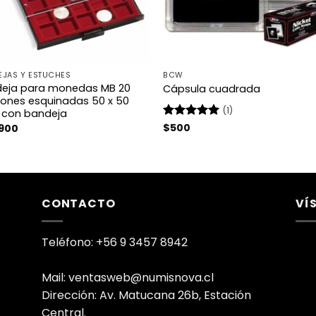
EJAS Y ESTUCHES
BCW
eja para monedas MB 20
Cápsula cuadrada
siones esquinadas 50 x 50
(1)
con bandeja
Valorado
$
500
.900
con
5
de 5
CONTACTO
VÍ
Teléfono: +56 9 3457 8942
Mail: ventasweb@numisnova.cl
Dirección: Av. Matucana 26b, Estación
Central.