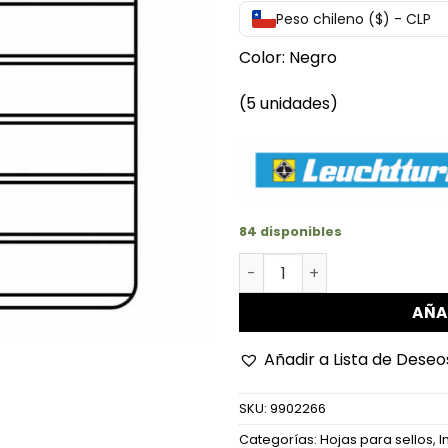
Peso chileno ($) - CLP
Color: Negro
(5 unidades)
84 disponibles
Hojas de 7 divisiones vari
AÑA
Añadir a Lista de Deseo
SKU:
9902266
Categorías:
Hojas para sellos
,
I