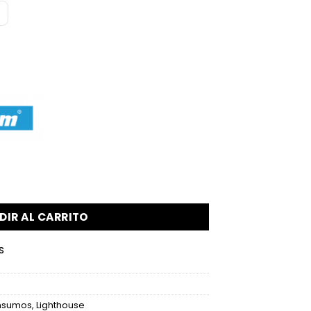
o con fondo negro cantidad
DIR AL CARRITO
s
nsumos
,
Lighthouse