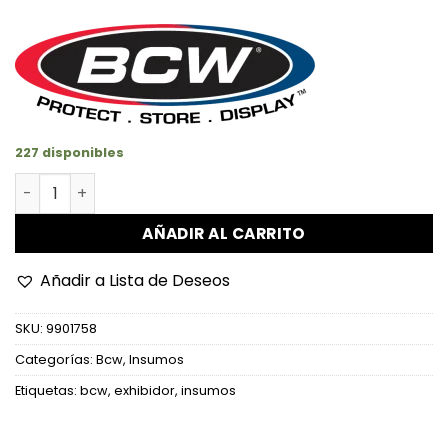
227 disponibles
Soporte Para Exhibidores Pequeño cantidad
AÑADIR AL CARRITO
Añadir a Lista de Deseos
SKU:
9901758
Categorías:
Bcw
,
Insumos
Etiquetas:
bcw
,
exhibidor
,
insumos