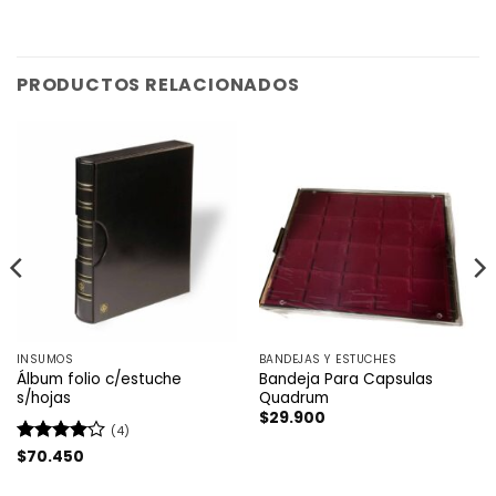
PRODUCTOS RELACIONADOS
INSUMOS
BANDEJAS Y ESTUCHES
Álbum folio c/estuche
Bandeja Para Capsulas
s/hojas
Quadrum
$
29.900
(4)
Valorado
$
70.450
con
4
de
5