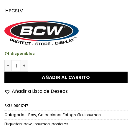
1-PCSLV
74 disponibles
Fundas Para Postales cantidad
AÑADIR AL CARRITO
Añadir a Lista de Deseos
SKU:
9901747
Categorías:
Bcw
,
Coleccionar Fotografía
,
Insumos
Etiquetas:
bcw
,
insumos
,
postales