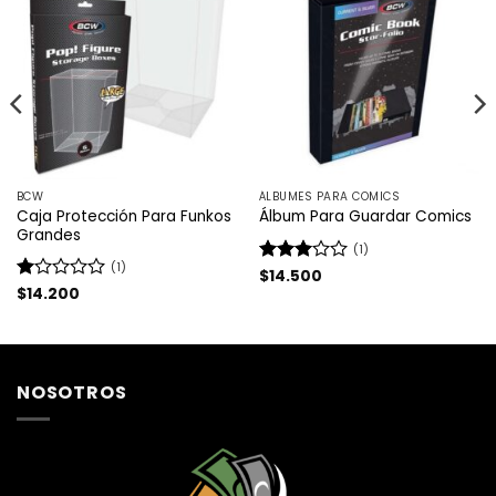
BCW
ÁLBUMES PARA COMICS
Caja Protección Para Funkos
Álbum Para Guardar Comics
Grandes
(1)
(1)
Valorado
$
14.500
con
3
Valorado
$
14.200
de 5
con
1
de
5
NOSOTROS