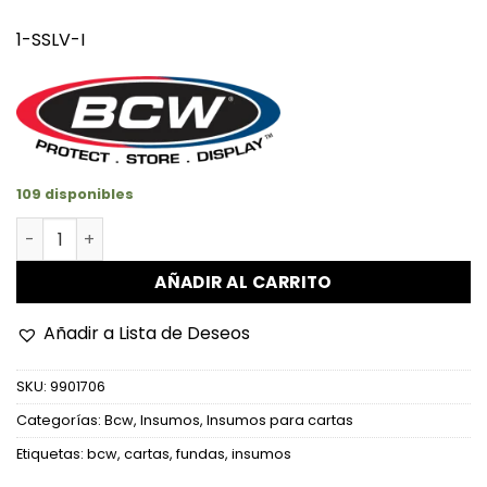
1-SSLV-I
109 disponibles
Fundas Protectoras Para Cartas cantidad
AÑADIR AL CARRITO
Añadir a Lista de Deseos
SKU:
9901706
Categorías:
Bcw
,
Insumos
,
Insumos para cartas
Etiquetas:
bcw
,
cartas
,
fundas
,
insumos