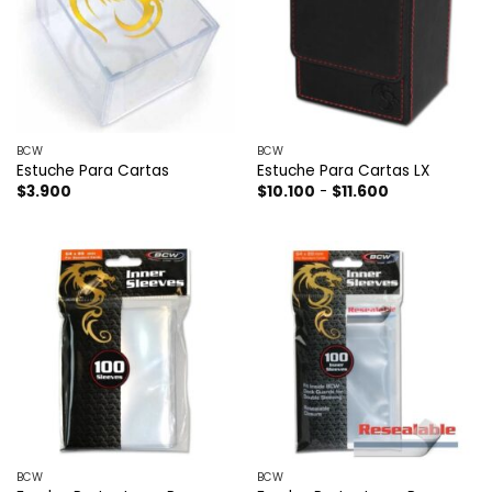
BCW
BCW
Estuche Para Cartas
Estuche Para Cartas LX
Rango
$
3.900
$
10.100
-
$
11.600
de
precios:
desde
$10.100
hasta
$11.600
BCW
BCW