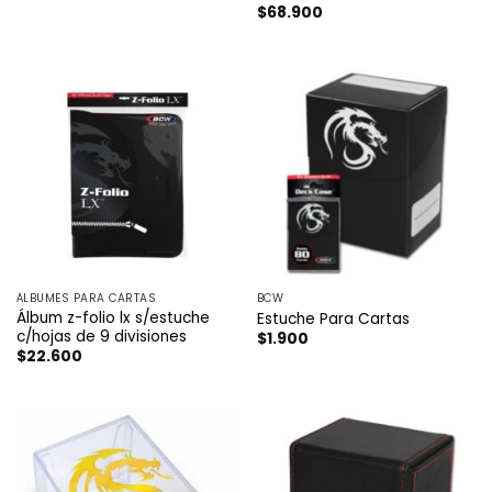
Valorado
$
68.900
con
5
de 5
ÁLBUMES PARA CARTAS
BCW
Álbum z-folio lx s/estuche
Estuche Para Cartas
c/hojas de 9 divisiones
$
1.900
$
22.600