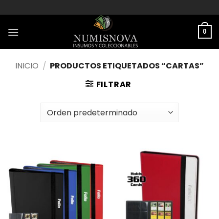
Saltar
al
contenido
0
INICIO
/
PRODUCTOS ETIQUETADOS “CARTAS”
FILTRAR