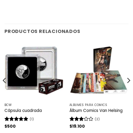
PRODUCTOS RELACIONADOS
BCW
ÁLBUMES PARA COMICS
Cápsula cuadrada
Álbum Comics Van Helsing
(1)
(2)
Valorado
$
500
Valorado
$
19.100
con
5
de 5
con
3