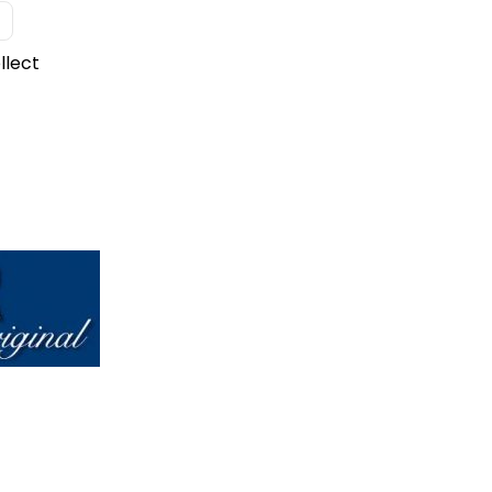
llect
lable multi collect transparente cantidad