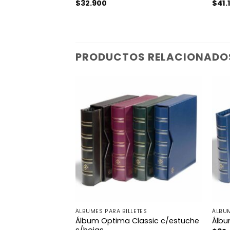
$
32.900
$
41.
PRODUCTOS RELACIONADO
TES
ÁLBUMES PARA BILLETES
ÁLBUM
Álbum Optima Classic c/estuche
/estuche s/hojas
Álbu
s/hojas