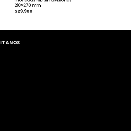
210×270 mm
$
29.900
SITANOS