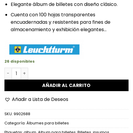
Elegante álbum de billetes con diseño clásico.
Cuenta con 100 hojas transparentes
encuadernadas y resistentes para fines de
almacenamiento y exhibición elegantes…
26 disponibles
Álbum para 300 Billetes c/hojas cantidad
AÑADIR AL CARRITO
Añadir a Lista de Deseos
SKU:
9902688
Categoría:
Álbumes para billetes
Etiquetas:
album
,
Album para billetes
,
Billetes
,
insumos
,