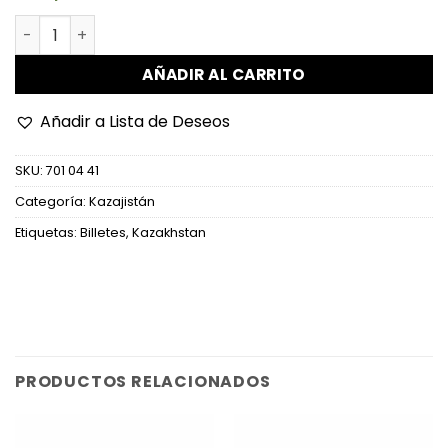
Kazajistán - P8a (2) - 3 Tenge cantidad
AÑADIR AL CARRITO
Añadir a Lista de Deseos
SKU:
701 04 41
Categoría:
Kazajistán
Etiquetas:
Billetes
,
Kazakhstan
PRODUCTOS RELACIONADOS