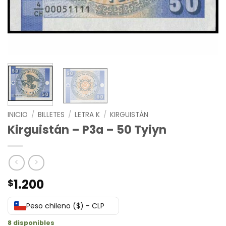
INICIO
/
BILLETES
/
LETRA K
/
KIRGUISTÁN
Kirguistán – P3a – 50 Tyiyn
1.200
$
Peso chileno ($) - CLP
8 disponibles