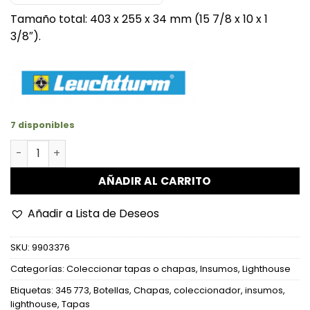
Tamaño total: 403 x 255 x 34 mm (15 7/8 x 10 x 1
3/8″).
7 disponibles
Marco de Presentación "FINESTRA P60" para 60 chapas d
AÑADIR AL CARRITO
Añadir a Lista de Deseos
SKU:
9903376
Categorías:
Coleccionar tapas o chapas
,
Insumos
,
Lighthouse
Etiquetas:
345 773
,
Botellas
,
Chapas
,
coleccionador
,
insumos
,
lighthouse
,
Tapas