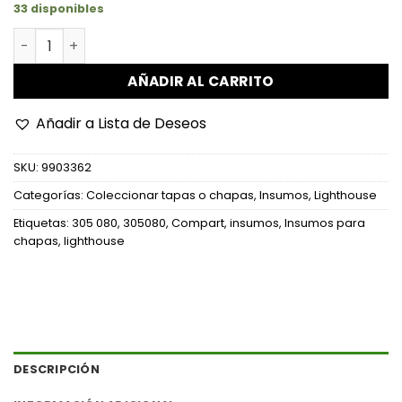
33 disponibles
Hoja de Plástico Compart - 42 tapas/ Chapas de Cervez
AÑADIR AL CARRITO
Añadir a Lista de Deseos
SKU:
9903362
Categorías:
Coleccionar tapas o chapas
,
Insumos
,
Lighthouse
Etiquetas:
305 080
,
305080
,
Compart
,
insumos
,
Insumos para
chapas
,
lighthouse
DESCRIPCIÓN