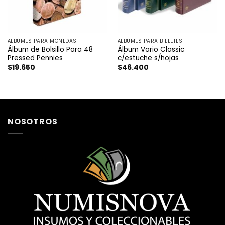
ÁLBUMES PARA MONEDAS
ÁLBUMES PARA BILLETES
Álbum de Bolsillo Para 48
Álbum Vario Classic
Pressed Pennies
c/estuche s/hojas
$
19.650
$
46.400
NOSOTROS