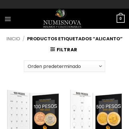
Saltar
al
contenido
0
INICIO
/
PRODUCTOS ETIQUETADOS “ALICANTO”
FILTRAR