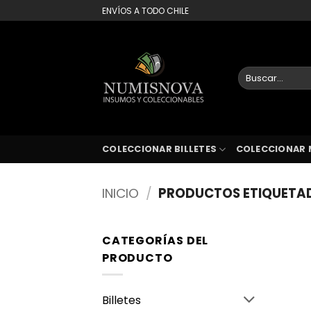
Saltar
ENVÍOS A TODO CHILE
al
contenido
Buscar
por:
COLECCIONAR BILLETES
COLECCIONAR 
INICIO
/
PRODUCTOS ETIQUETA
CATEGORÍAS DEL
PRODUCTO
Billetes