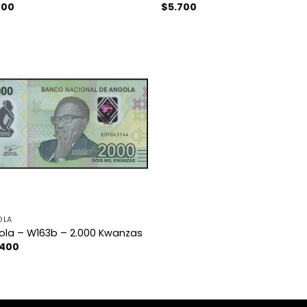
200
$
5.700
OLA
ola – W163b – 2.000 Kwanzas
.400