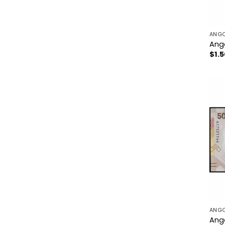
ANG
Ango
$
1.
ANG
Ango