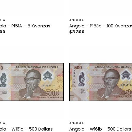
OLA
ANGOLA
la – P151A – 5 Kwanzas
Angola – P153b – 100 Kwanza
500
$
3.300
OLA
ANGOLA
la – W161a – 500 Dollars
Angola – W161b – 500 Dollars