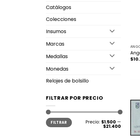
Catálogos
Colecciones
Insumos
Marcas
ANG
Ango
Medallas
$
10
Monedas
Relojes de bolsillo
FILTRAR POR PRECIO
Precio
Precio
Precio:
$1.500
—
FILTRAR
mínimo
máximo
$21.400