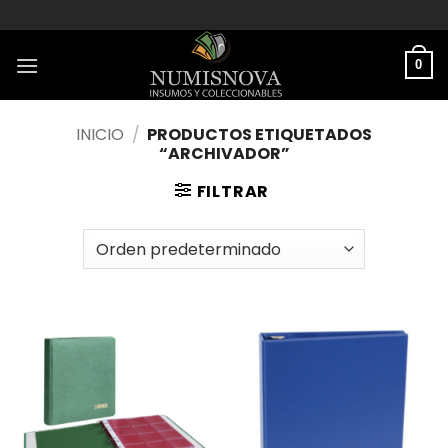
Saltar
al
contenido
0
INICIO
/
PRODUCTOS ETIQUETADOS
“ARCHIVADOR”
FILTRAR