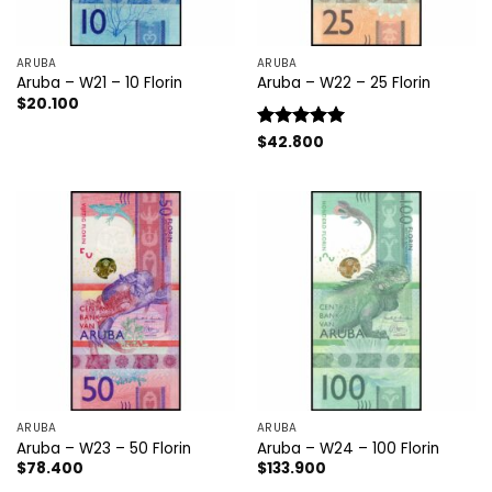
ARUBA
ARUBA
Aruba – W21 – 10 Florin
Aruba – W22 – 25 Florin
$
20.100
Valorado
$
42.800
con
5
de 5
ARUBA
ARUBA
Aruba – W23 – 50 Florin
Aruba – W24 – 100 Florin
$
78.400
$
133.900