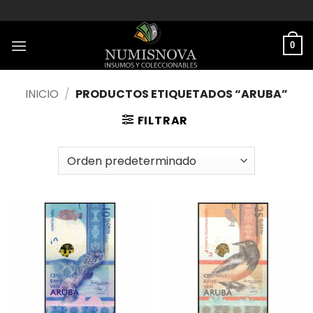
Saltar
al
contenido
0
INICIO
/
PRODUCTOS ETIQUETADOS “ARUBA”
FILTRAR