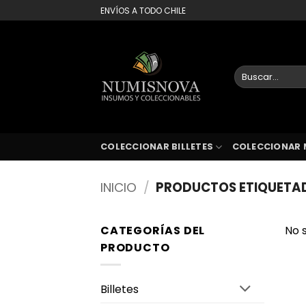
Saltar
ENVÍOS A TODO CHILE
al
contenido
Buscar
por:
COLECCIONAR BILLETES
COLECCIONAR 
INICIO
/
PRODUCTOS ETIQUETAD
CATEGORÍAS DEL
No 
PRODUCTO
Billetes