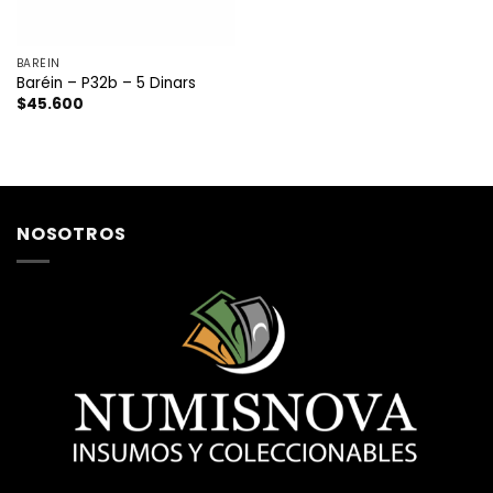
BARÉIN
Baréin – P32b – 5 Dinars
$
45.600
NOSOTROS