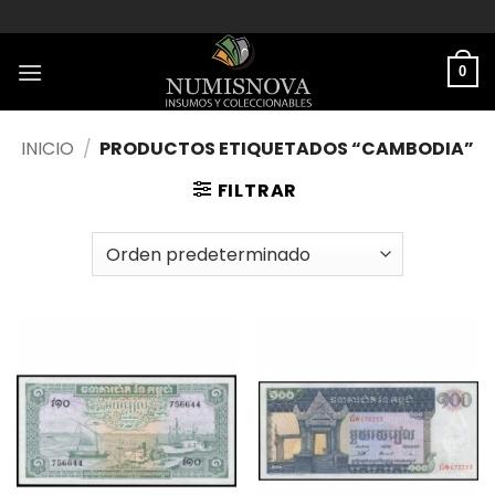
Saltar
al
contenido
0
INICIO
/
PRODUCTOS ETIQUETADOS “CAMBODIA”
FILTRAR