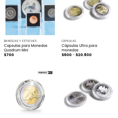
BANDEJAS Y ESTUCHES
CÁPSULAS
Capsulas para Monedas
Cápsulas Ultra para
Quadrum Mini
monedas
Rango
$
700
$
600
-
$
20.800
de
precios:
desde
$600
hasta
$20.800