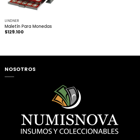
LINDNER
Maletín Para Monedas
$
129.100
NOSOTROS