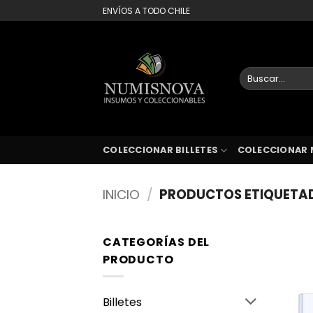
Saltar
ENVÍOS A TODO CHILE
al
contenido
Buscar
por:
COLECCIONAR BILLETES
COLECCIONAR 
INICIO
/
PRODUCTOS ETIQUETA
CATEGORÍAS DEL
PRODUCTO
Billetes