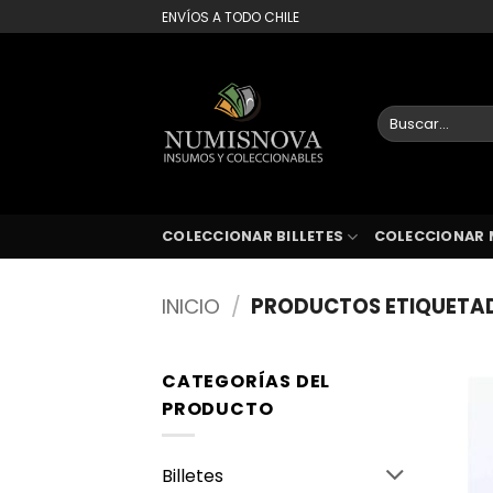
Saltar
ENVÍOS A TODO CHILE
al
contenido
Buscar
por:
COLECCIONAR BILLETES
COLECCIONAR 
INICIO
/
PRODUCTOS ETIQUETA
CATEGORÍAS DEL
PRODUCTO
Billetes