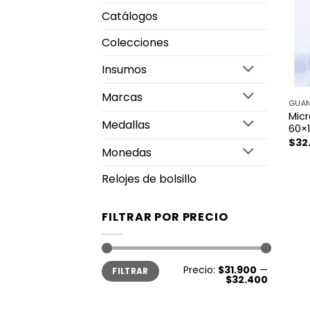
Catálogos
Colecciones
Insumos
Marcas
GUAN
Mic
Medallas
60×
$
32
Monedas
Relojes de bolsillo
FILTRAR POR PRECIO
Precio
Precio
Precio:
$31.900
—
FILTRAR
mínimo
máximo
$32.400