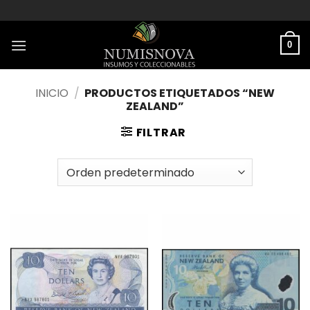
Saltar
al
contenido
0
INICIO
/
PRODUCTOS ETIQUETADOS “NEW
ZEALAND”
FILTRAR