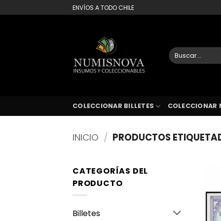
Saltar
ENVÍOS A TODO CHILE
al
contenido
Buscar
por:
COLECCIONAR BILLETES
COLECCIONAR 
INICIO
/
PRODUCTOS ETIQUETAD
CATEGORÍAS DEL
PRODUCTO
Billetes