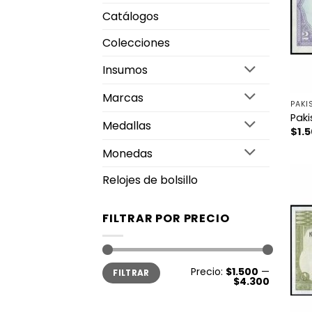
Catálogos
Colecciones
Insumos
Marcas
PAKI
Paki
Medallas
$
1.
Monedas
Relojes de bolsillo
FILTRAR POR PRECIO
Precio
Precio
Precio:
$1.500
—
FILTRAR
mínimo
máximo
$4.300