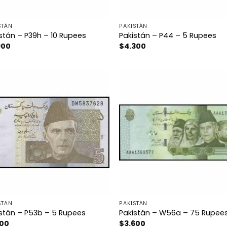
STÁN
PAKISTÁN
stán – P39h – 10 Rupees
Pakistán – P44 – 5 Rupees
900
$
4.300
STÁN
PAKISTÁN
stán – P53b – 5 Rupees
Pakistán – W56a – 75 Rupee
500
$
3.600