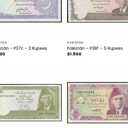
STÁN
PAKISTÁN
stán – P37c – 2 Rupees
Pakistán – P38f – 5 Rupees
500
$
1.800