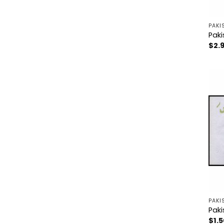
PAKI
Paki
$
2.
PAKI
Paki
$
1.