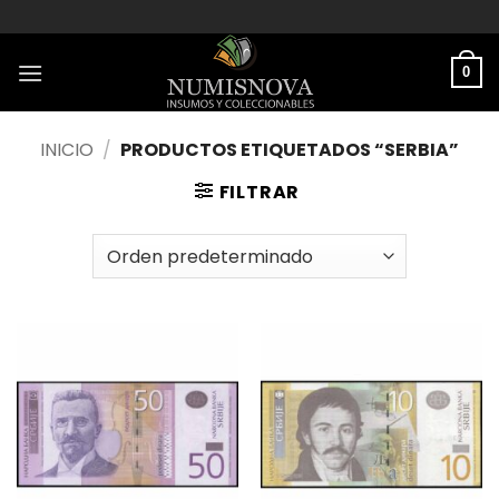
Saltar
al
contenido
0
INICIO
/
PRODUCTOS ETIQUETADOS “SERBIA”
FILTRAR