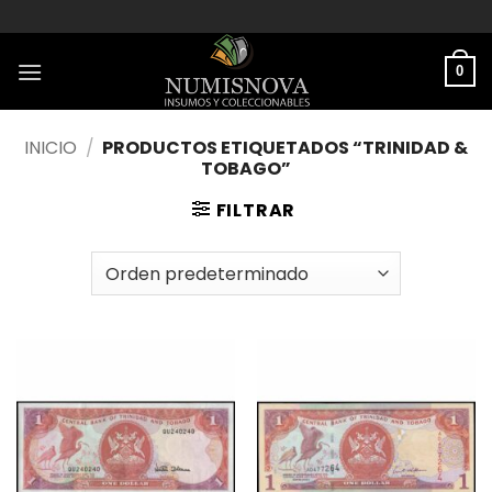
Saltar
al
contenido
0
INICIO
/
PRODUCTOS ETIQUETADOS “TRINIDAD &
TOBAGO”
FILTRAR