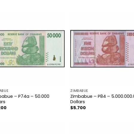
ABUE
ZIMBABUE
babue – P74a – 50.000
Zimbabue – P84 – 5.000.000
ars
Dollars
200
$
5.700