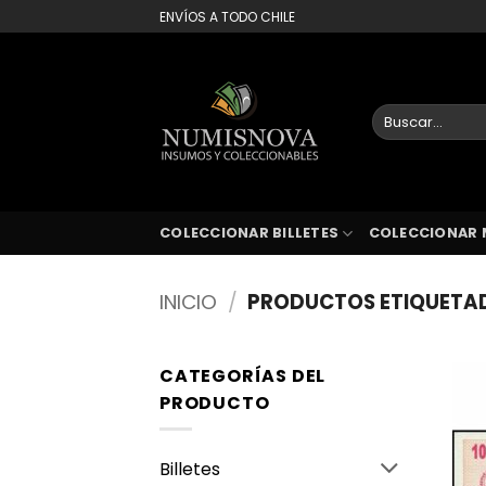
Saltar
ENVÍOS A TODO CHILE
al
contenido
Buscar
por:
COLECCIONAR BILLETES
COLECCIONAR 
INICIO
/
PRODUCTOS ETIQUETA
CATEGORÍAS DEL
PRODUCTO
Billetes