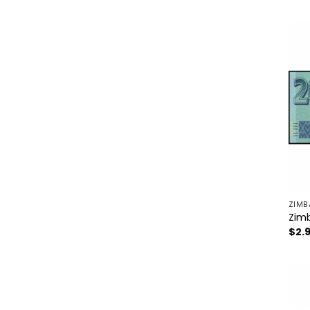
ZIMB
Zimb
$
2.