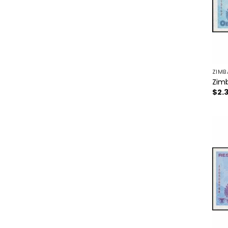
ZIMB
Zimb
$
2.