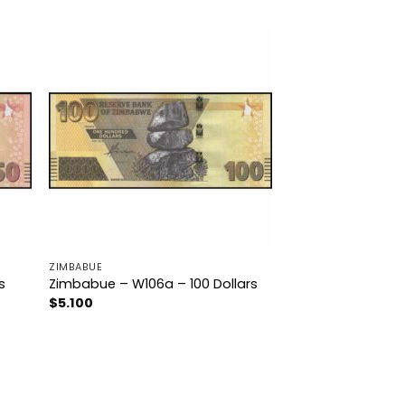
ZIMBABUE
s
Zimbabue – W106a – 100 Dollars
$
5.100