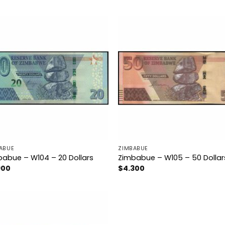
ABUE
ZIMBABUE
abue – W104 – 20 Dollars
Zimbabue – W105 – 50 Dollar
900
$
4.300