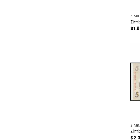
ZIMB
Zimb
$
1.
ZIMB
Zimb
$
2.