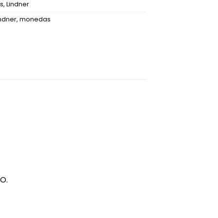
s
,
Lindner
indner
,
monedas
O.