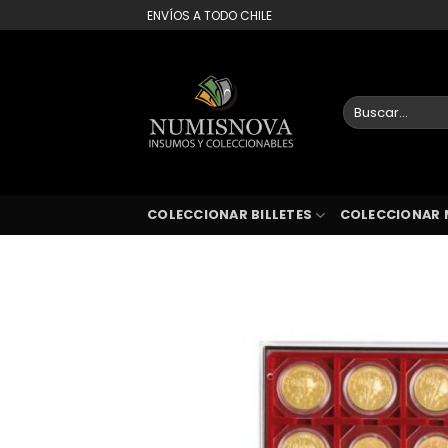
Saltar
ENVÍOS A TODO CHILE
al
contenido
Buscar
por:
COLECCIONAR BILLETES
COLECCIONAR 