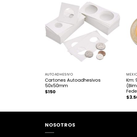
AUTOADHESIVO
MÉXI
nd Solar Energy
Cartones Autoadhesivos
Km: 
019 – Egipto
50x50mm
(Bim
ica)
Fede
$
150
$
3.
NOSOTROS