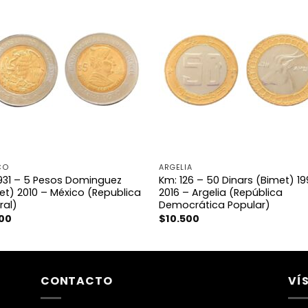
CO
ARGELIA
931 – 5 Pesos Dominguez
Km: 126 – 50 Dinars (Bimet) 1
et) 2010 – México (Republica
2016 – Argelia (República
ral)
Democrática Popular)
500
$
10.500
CONTACTO
VÍ