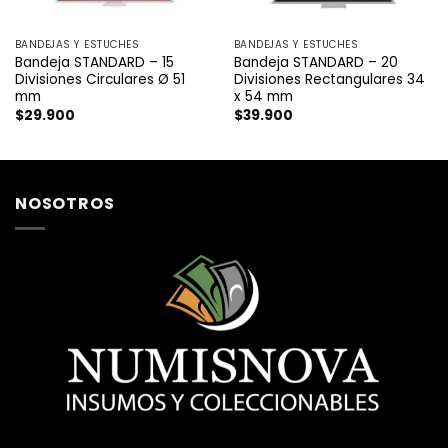
BANDEJAS Y ESTUCHES
BANDEJAS Y ESTUCHES
Bandeja STANDARD – 15
Bandeja STANDARD – 20
Divisiones Circulares Ø 51
Divisiones Rectangulares 34
mm
x 54 mm
$
29.900
$
39.900
NOSOTROS