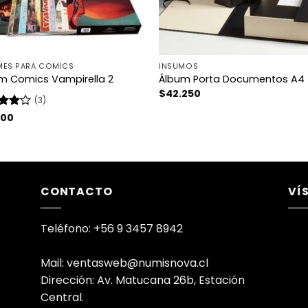
MES PARA COMICS
INSUMOS
m Comics Vampirella 2
Álbum Porta Documentos A4
$
42.250
(3)
rado
100
4
de
CONTACTO
VÍ
Teléfono: +56 9 3457 8942
Mail: ventasweb@numisnova.cl
Dirección: Av. Matucana 26b, Estación
Central.