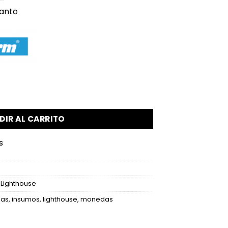
Canto
3-101mm cantidad
DIR AL CARRITO
s
,
Lighthouse
las
,
insumos
,
lighthouse
,
monedas