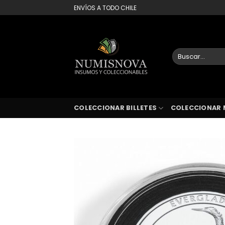
Saltar
ENVÍOS A TODO CHILE
al
contenido
Buscar
por:
COLECCIONAR BILLETES
COLECCIONAR 