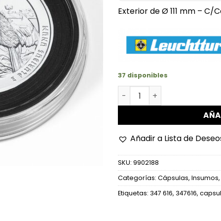
Exterior de Ø 111 mm – C/
37 disponibles
Cápsula - Monedas de Ø 5
AÑA
Añadir a Lista de Deseo
SKU:
9902188
Categorías:
Cápsulas
,
Insumos
Etiquetas:
347 616
,
347616
,
capsu