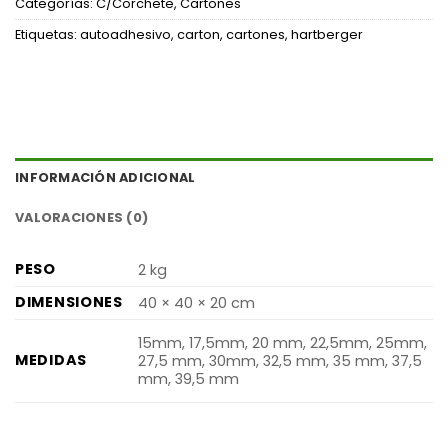
Categorías:
C/Corchete
,
Cartones
Etiquetas:
autoadhesivo
,
carton
,
cartones
,
hartberger
INFORMACIÓN ADICIONAL
VALORACIONES (0)
PESO
2 kg
DIMENSIONES
40 × 40 × 20 cm
15mm, 17,5mm, 20 mm, 22,5mm, 25mm,
MEDIDAS
27,5 mm, 30mm, 32,5 mm, 35 mm, 37,5
mm, 39,5 mm