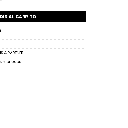
DIR AL CARRITO
s
NS & PARTNER
n
,
monedas