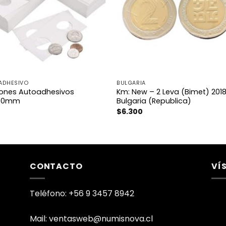
ADHESIVO
BULGARIA
ones Autoadhesivos
Km: New – 2 Leva (Bimet) 201
50mm
Bulgaria (Republica)
0
$
6.300
CONTACTO
VÍ
Teléfono: +56 9 3457 8942
Mail: ventasweb@numisnova.cl