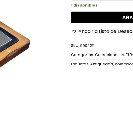
1 disponibles
AÑA
Añadir a Lista de Deseo
SKU:
9904211
Categorías:
Colecciones
,
MIETE
Etiquetas:
Antiguedad
,
coleccio