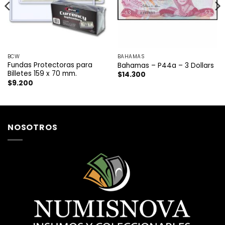
BCW
BAHAMAS
Fundas Protectoras para
Bahamas – P44a – 3 Dollars
Billetes 159 x 70 mm.
$
14.300
$
9.200
NOSOTROS