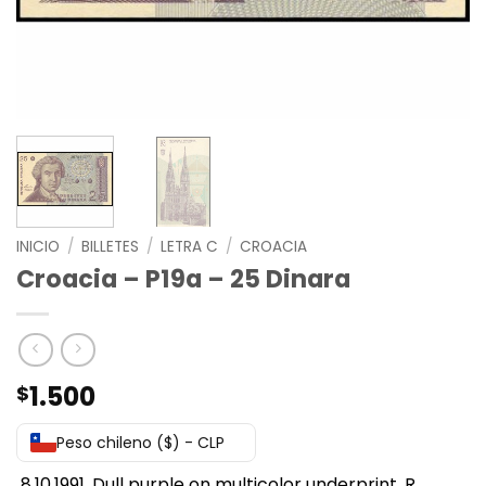
INICIO
/
BILLETES
/
LETRA C
/
CROACIA
Croacia – P19a – 25 Dinara
1.500
$
Peso chileno ($) - CLP
8.10.1991. Dull purple on multicolor underprint. R.