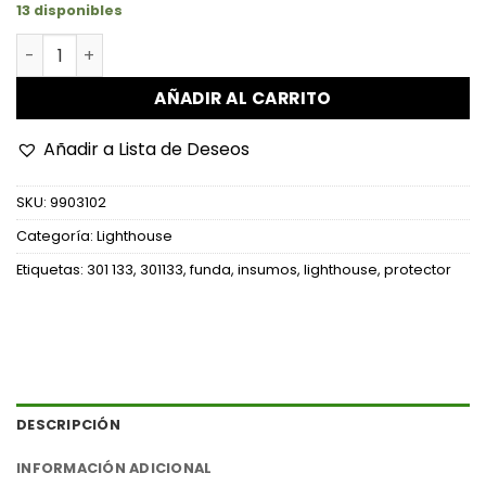
13 disponibles
Funda protectora - 217x51 mm, fondo transparente can
AÑADIR AL CARRITO
Añadir a Lista de Deseos
SKU:
9903102
Categoría:
Lighthouse
Etiquetas:
301 133
,
301133
,
funda
,
insumos
,
lighthouse
,
protector
DESCRIPCIÓN
INFORMACIÓN ADICIONAL