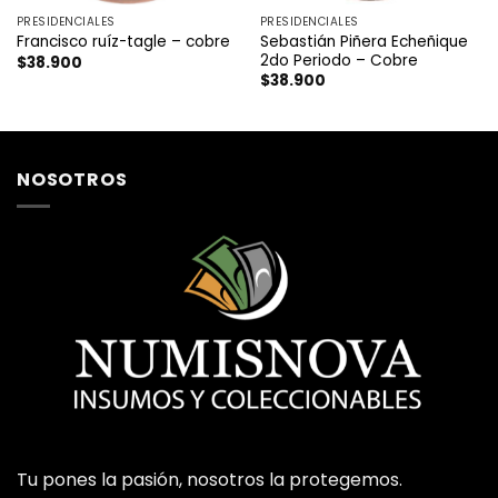
PRESIDENCIALES
PRESIDENCIALES
Sebastián Piñera Echeñique
Francisco ruíz-tagle – cobre
2do Periodo – Cobre
$
38.900
$
38.900
NOSOTROS
Tu pones la pasión, nosotros la protegemos.