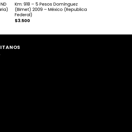
6 ND
Km: 918 – 5 Pesos Domínguez
ria)
(Bimet) 2009 – México (Republica
Federal)
$
3.500
SITANOS