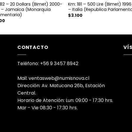
182 – 20 Dollars (Bimet) 2000-
Km: 181 – 500 Lire (Bimet) 199
 – Jamaica (Monarquía
– Italia (Republica Parlamenta
amentaria)
$
3.100
500
CONTACTO
VÍ
Teléfono: +56 9 3457 8942
Mail: ventasweb@numisnova.cl
Dirección: Av. Matucana 26b, Estación
Central.
Horario de Atención: Lun: 09:00 - 17:30 hrs.
Mar - Vie 08:30 - 17:30 hrs.