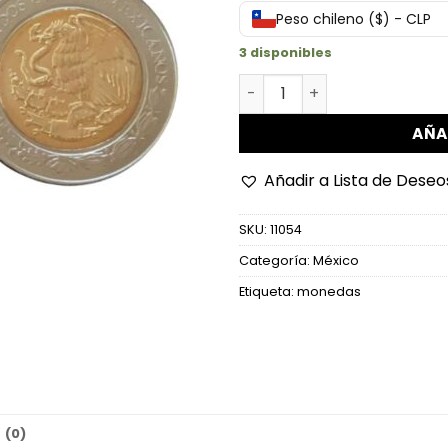
Peso chileno ($) - CLP
3 disponibles
Km: 914 - 5 Pesos Bravo (B
AÑA
Añadir a Lista de Deseo
SKU:
11054
Categoría:
México
Etiqueta:
monedas
 (0)