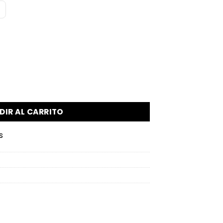
imet) 2010 - México (Republica Federal) cantidad
DIR AL CARRITO
s