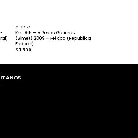
MÉXICO
6-
Km: 915 – 5 Pesos Gutiérrez
ral)
(Bimet) 2009 – México (Republica
Federal)
$
3.500
SITANOS