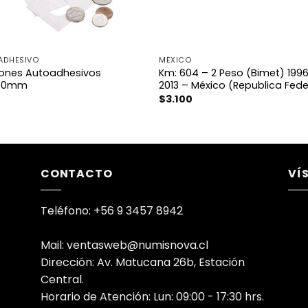
ADHESIVO
MÉXICO
ones Autoadhesivos
Km: 604 – 2 Peso (Bimet) 199
50mm
2013 – México (Republica Fede
0
$
3.100
CONTACTO
VÍ
Teléfono: +56 9 3457 8942
Mail: ventasweb@numisnova.cl
Dirección: Av. Matucana 26b, Estación
Central.
Horario de Atención: Lun: 09:00 - 17:30 hrs.