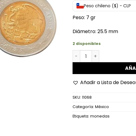
Peso chileno ($) - CLP
Peso: 7 gr
Diámetro: 25.5 mm
2 disponibles
Km: 923 - 5 Pesos Pavon (B
AÑA
Añadir a Lista de Deseo
SKU:
11068
Categoría:
México
Etiqueta:
monedas