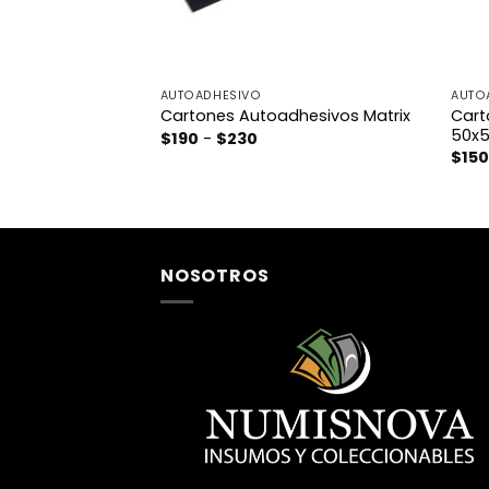
AUTOADHESIVO
AUTO
Cart
Cartones Autoadhesivos Matrix
50x
Rango
$
190
-
$
230
de
$
15
precios:
desde
$190
hasta
$230
NOSOTROS