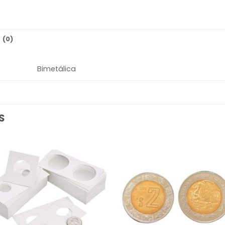
 (0)
Bimetálica
S