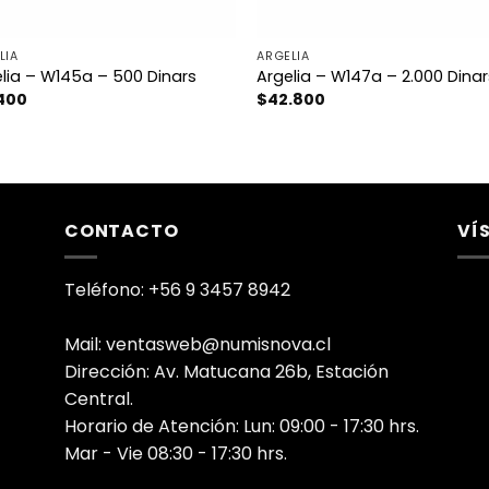
LIA
ARGELIA
lia – W145a – 500 Dinars
Argelia – W147a – 2.000 Dina
.400
$
42.800
CONTACTO
VÍ
Teléfono: +56 9 3457 8942
Mail: ventasweb@numisnova.cl
Dirección: Av. Matucana 26b, Estación
Central.
Horario de Atención: Lun: 09:00 - 17:30 hrs.
Mar - Vie 08:30 - 17:30 hrs.