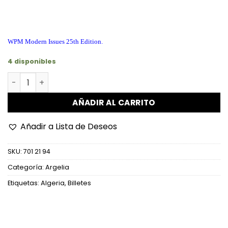
WPM Modern Issues 25th Edition.
4 disponibles
Argelia - P142b (2) - 1.000 Dinars cantidad
AÑADIR AL CARRITO
Añadir a Lista de Deseos
SKU:
701 21 94
Categoría:
Argelia
Etiquetas:
Algeria
,
Billetes